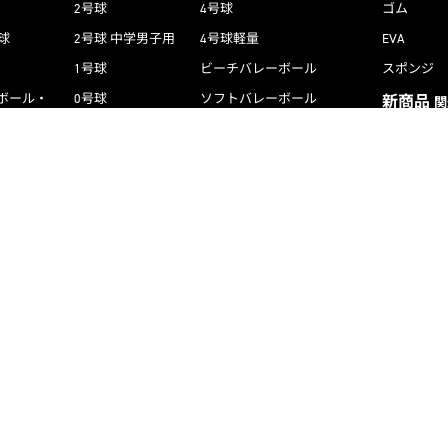
2号球
4号球
ゴム
球
2号球 中学男子用
4号球軽量
EVA
1号球
ビーチバレーボール
スポンジ
ボール・
0号球
ソフトバレーボール
新商品
関
カー用ボール
その他
教材用ボール・
バックパック
レクレエーションバレーボール
ボールバッグ
ローブ
ボールバッグ
松やに・クリーナー
コーチング用品
練習用品
審判用品
ゴール類
練習用品
コーチング用品
記念品
審判用品
ケア用品
記念品
ボールカゴ
ケア用品
ボールカゴ
その他スポーツ用具