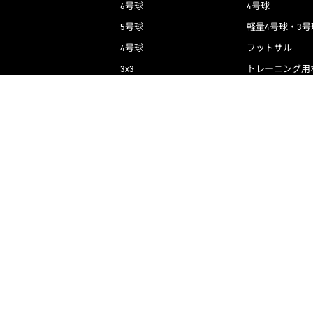
6号球
4号球
5号球
軽量4号球・3号
4号球
フットサル
3x3
トレーニング用
電動車椅子サッ
ボールバッグ・バックパック他
ボールバッグ・
練習用品
シンガード・グ
コーチング用品
練習用品
審判用品
グラウンド用品
ボールケア用品・空気入れ
コーチング用品
ゴール類
審判用品
記念品
記念品
ケア用品
ケア用品
ボールカゴ
ボールカゴ
タイマー
関連