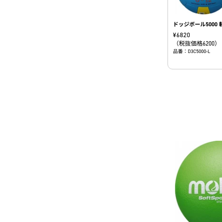
ドッジボール5000 
¥
6820
（税抜価格6200）
品番：D3C5000-L