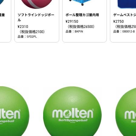
軽量
ソフトラインドッジボー
ボール整理カゴ屋内用
ゲームベスト
ル
¥
29150
¥
2750
¥
2310
（税抜価格26500）
（税抜価格25
（税抜価格2100）
品番：BKPIN
品番：GB0012-B
品番：SFD2PL