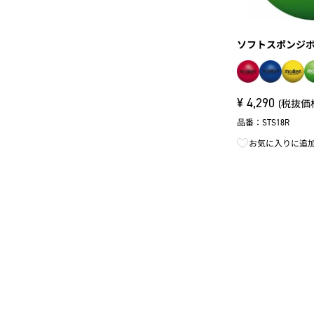
ソフトスポンジ
¥
4,290
(税抜価格 
品番：STS18R
お気に入りに追