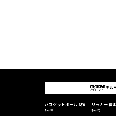
モル
バスケットボール
サッカー
関連
関連
7号球
5号球