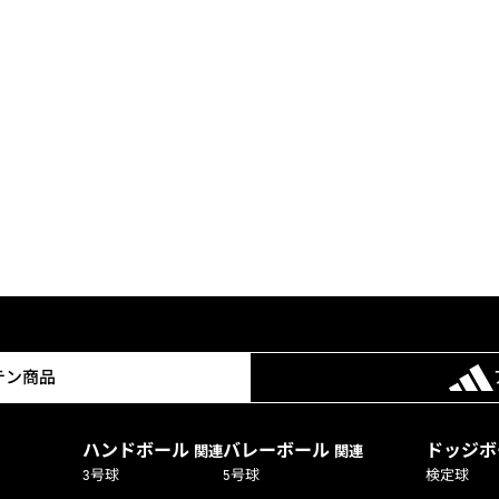
テン商品
ハンドボール
バレーボール
ドッジ
関連
関連
3号球
5号球
検定球