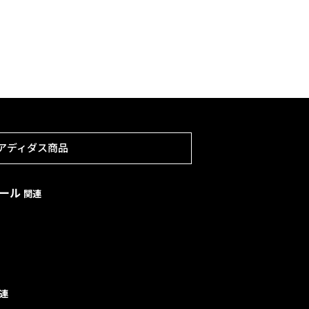
アディダス商品
ボール
関連
連