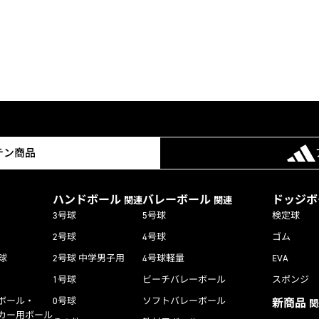
テン商品
ハンドボール
バレーボール
ドッジ
関連
関連
3号球
5号球
検定球
2号球
4号球
ゴム
球
2号球 中学男子用
4号球軽量
EVA
1号球
ビーチバレーボール
スポンジ
ボール・
0号球
ソフトバレーボール
新商品
関
カー用ボール