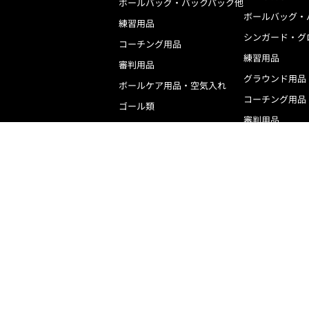
ボールバッグ・バックパック他
ボールバッグ・
練習用品
シンガード・グ
コーチング用品
練習用品
審判用品
グラウンド用品
ボールケア用品・空気入れ
コーチング用品
ゴール類
審判用品
記念品
記念品
ケア用品
ケア用品
ボールカゴ
ボールカゴ
タイマー
関連
デジタイマ110X（UX0110）
電
トレーニングタイマー（UX0020）
フ
デジタイマチャレンジ（UD0010）
無
ハンディータイマーアウトドア（UD0040）
ホ