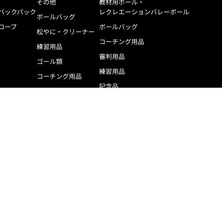
その他
教材用ボール・
バックパック
レクレエーションバレーボール
ボールバッグ
ローブ
ボールバッグ
松やに・クリーナー
コーチング用品
練習用品
審判用品
ゴール類
練習用品
コーチング用品
記念品
審判用品
ケア用品
記念品
ボールカゴ
ケア用品
ボールカゴ
その他スポーツ用具
光ポゼション表示器（UC0020）
暑熱対策用品
シュ
ァウルライト5（UC0010）
その他競技ボール
バッ
線式オンボードゲーム＆ショットクロック
グラウンド用品
ケア
（キ
ーン・肩掛け式得点板
トレーニンググッズ
その